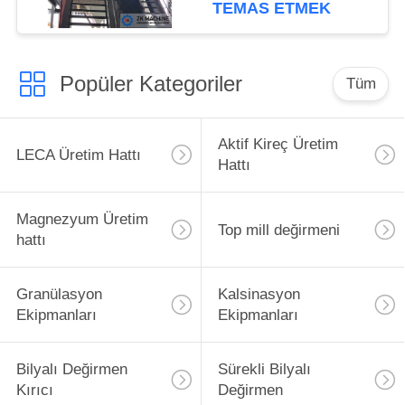
TEMAS ETMEK
Popüler Kategoriler
Tüm
Aktif Kireç Üretim
LECA Üretim Hattı
Hattı
Magnezyum Üretim
Top mill değirmeni
hattı
Granülasyon
Kalsinasyon
Ekipmanları
Ekipmanları
Bilyalı Değirmen
Sürekli Bilyalı
Kırıcı
Değirmen