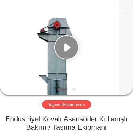
Machinery
CO.Ltd.
All
Rights
Reserved.
Developed
by
ECER
EV
ÜRÜNLER
VIDEOLAR
SG
GÖSTERISI
Taşıma Ekipmanları
HAKKIMIZDA
Endüstriyel Kovalı Asansörler Kullanışlı
Bakım / Taşıma Ekipmanı