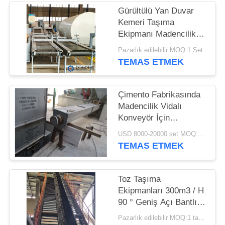
Gürültülü Yan Duvar
SITE
Kemeri Taşıma
HARITASI
Ekipmanı Madencilik
Endüstrisi Yer tasarrufu
Pazarlık edilebilir MOQ:1 Set
Yüksek Taşıma
TEMAS ETMEK
GIZLILIK
Kapasitesi
POLITIKASI
Çimento Fabrikasında
Madencilik Vidalı
Konveyör İçin
Endüstriyel Vidalı
USD 8000-20000 set MOQ:1 takım
Konveyör
TEMAS ETMEK
Toz Taşıma
Ekipmanları 300m3 / H
90 ° Geniş Açı Bantlı
Konveyör
Pazarlık edilebilir MOQ:1 takım