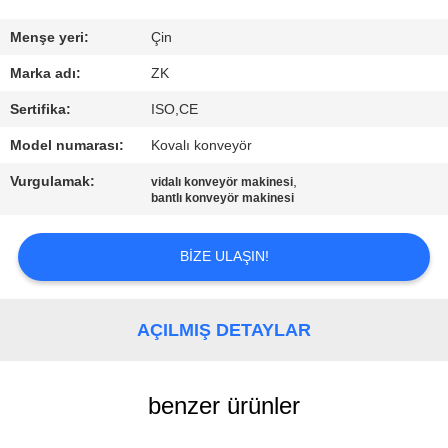
FABRIKA
TURU
Menşe yeri:
Çin
Marka adı:
ZK
KALITE
Sertifika:
ISO,CE
KONTROL
Model numarası:
Kovalı konveyör
Vurgulamak:
,
vidalı konveyör makinesi
BIZE
bantlı konveyör makinesi
ULAŞIN
BIZE ULAŞIN!
HABERLER
AÇILMIŞ DETAYLAR
BIR
TEKLIF
benzer ürünler
ISTEĞI