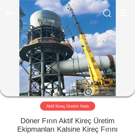
Machinery
CO.Ltd.
All
Rights
Reserved.
Developed
by
ECER
EV
ÜRÜNLER
VIDEOLAR
SG
GÖSTERISI
Aktif Kireç Üretim Hattı
HAKKIMIZDA
Döner Fırın Aktif Kireç Üretim
Ekipmanları Kalsine Kireç Fırını