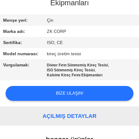
FABRIKA
Ekipmanları
TURU
Menşe yeri:
Çin
KALITE
Marka adı:
ZK CORP
KONTROL
Sertifika:
ISO, CE
Model numarası:
kireç üretim tesisi
BIZE
Vurgulamak:
,
Döner Fırın Sönmemiş Kireç Tesisi
ULAŞIN
,
ISO Sönmemiş Kireç Tesisi
Kalsine Kireç Fırını Ekipmanları
HABERLER
BIZE ULAŞIN!
BIR
AÇILMIŞ DETAYLAR
TEKLIF
ISTEĞI