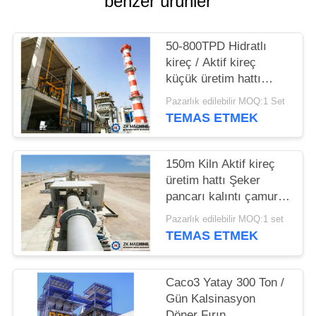
benzer ürünler
SITE
HARITASI
50-800TPD Hidratlı
kireç / Aktif kireç
küçük üretim hattı
GIZLILIK
makinesi
Pazarlık edilebilir MOQ:1 Set
POLITIKASI
TEMAS ETMEK
150m Kiln Aktif kireç
üretim hattı Şeker
pancarı kalıntı çamur
işleme üretmek için
Pazarlık edilebilir MOQ:1 set
TEMAS ETMEK
Caco3 Yatay 300 Ton /
Gün Kalsinasyon
Döner Fırın