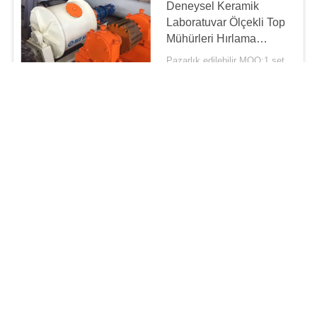
Deneysel Keramik
İşleme Tesisi
Laboratuvar Ölçekli Top
Mühürleri Hırlama
Mühürleri Küçük Toplu
Pazarlık edilebilir MOQ:1 set
Üretim
TEMAS ETMEK
Laboratuvar Top
değirmenleri küçük
seramik top değirmen
makinesi
Pazarlık edilebilir MOQ:1 set
TEMAS ETMEK
Laboratuvar Ölçekli
Zirkon Kum Öğütme
Değirmenleri Küçük
Bilyalı Değirmen
Pazarlık edilebilir MOQ:1 set
Öğütücü Makinesi
TEMAS ETMEK