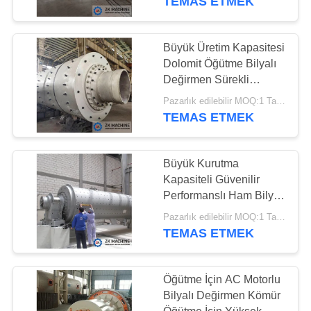
TEMAS ETMEK
Çimento Üretim
Hattı
Büyük Üretim Kapasitesi
Dolomit Öğütme Bilyalı
Değirmen Sürekli
Çalışma
Pazarlık edilebilir MOQ:1 Takım
TEMAS ETMEK
41
Mineral işleme
Büyük Kurutma
Kapasiteli Güvenilir
ekipmanları
Performanslı Ham Bilyalı
Değirmen Öğütücü Basit
Pazarlık edilebilir MOQ:1 Takım
Yapı
TEMAS ETMEK
Öğütme İçin AC Motorlu
23
Bilyalı Değirmen Kömür