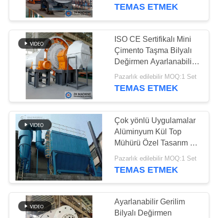
FABRIKA
Verimliliği
TEMAS ETMEK
TURU
ISO CE Sertifikalı Mini
19
KALITE
Çimento Taşma Bilyalı
Magnezyum Üretim
KONTROL
Değirmen Ayarlanabilir
Voltaj
hattı
Pazarlık edilebilir MOQ:1 Set
TEMAS ETMEK
BIZE
ULAŞIN
Çok yönlü Uygulamalar
Alüminyum Kül Top
HABERLER
Mühürü Özel Tasarım ve
69
60 Dakikaya Kadar
Pazarlık edilebilir MOQ:1 Set
Zamanlayıcı
TEMAS ETMEK
BIR
Top mill değirmeni
TEKLIF
ISTEĞI
Ayarlanabilir Gerilim
Bilyalı Değirmen