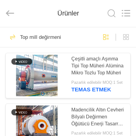
Machinery
CO.Ltd.
All
Ürünler
Rights
Reserved.
Developed
by
ECER
EV
36
Top mill değirmeni
LECA Üretim Hattı
ÜRÜNLER
Çeşitli amaçlı Aşınma
Tipi Top Müheri Alümina
VIDEOLAR
Mikro Tozlu Top Müheri
Pazarlık edilebilir MOQ:1 Set
SG
TEMAS ETMEK
57
GÖSTERISI
Aktif Kireç Üretim
Madencilik Altın Cevheri
HAKKIMIZDA
Bilyalı Değirmen
Hattı
Öğütücü Enerji Tasarrufu
Yüksek Öğütme
Pazarlık edilebilir MOQ:1 Set