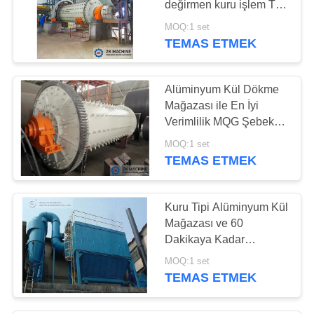
değirmen kuru işlem Top
37
değirmen Özel çözüm
MOQ:1 set
TEMAS ETMEK
taş kırıcı Makinası
Alüminyum Kül Dökme
Mağazası ile En İyi
Verimlilik MQG Şebeke
Küre Mağazası
MOQ:1 set
TEMAS ETMEK
36
Titreşimli ekran
Kuru Tipi Alüminyum Kül
makine
Mağazası ve 60
Dakikaya Kadar
Zamanlayıcıyla
MOQ:1 set
Döşemeyi Optimize Et
TEMAS ETMEK
37