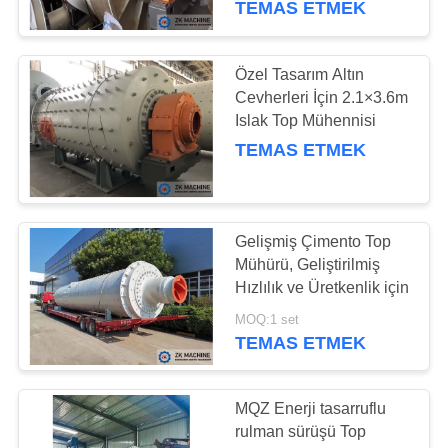
TEMAS ETMEK
57
Toz toplama
Özel Tasarım Altın
Cevherleri İçin 2.1×3.6m
ekipmanları
Islak Top Mühennisi
TEMAS ETMEK
Gelişmiş Çimento Top
39
Mühürü, Geliştirilmiş
Endüstriyel Döner
Hızlılık ve Üretkenlik için
Kurutucu
MOQ:1 set
TEMAS ETMEK
MQZ Enerji tasarruflu
rulman sürüşü Top