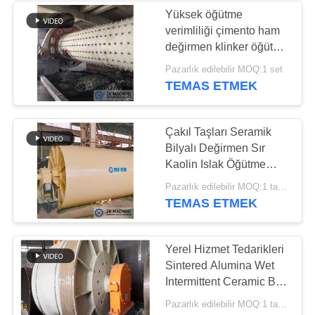
Yüksek öğütme
verimliliği çimento ham
38
değirmen klinker öğütme
Bilyalı Değirmen
topu değirmen öğütücü
Pazarlık edilebilir MOQ:1 set
TEMAS ETMEK
Kırıcı
Çakıl Taşları Seramik
Bilyalı Değirmen Sır
Kaolin Islak Öğütme
Bilyalı Değirmen İnce
22
Pazarlık edilebilir MOQ:1 takım
Öğütme
TEMAS ETMEK
Sürekli Bilyalı
Değirmen
Yerel Hizmet Tedarikleri
Sintered Alumina Wet
Intermittent Ceramic Ball
Mill
Pazarlık edilebilir MOQ:1 takım