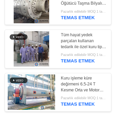
Öğütücü Taşma Bilyalı
SITE
Değirmen Taşlama
Pazarlık edilebilir MOQ:1 takım
Makinesi
HARITASI
TEMAS ETMEK
92
Granülasyon
GIZLILIK
Tüm hayat yedek
Ekipmanları
parçaları kullanan
POLITIKASI
tedarik ile özel kuru tip
top değirmen öğütücü
Pazarlık edilebilir MOQ:1 takım
çözümü
TEMAS ETMEK
119
Kuru işleme küre
Kalsinasyon
değirmeni 6.5-24 T
Kesme Orta ve Motor
Ekipmanları
Gücü Keskin Kesme için
Pazarlık edilebilir MOQ:1 takım
TEMAS ETMEK