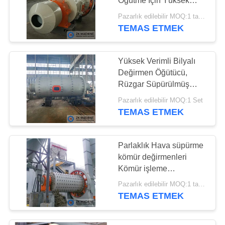
Dikey Öğütme
Öğütme İçin Yüksek
Verimli Bilyalı Değirmen
Değirmeni
Pazarlık edilebilir MOQ:1 takım
TEMAS ETMEK
Yüksek Verimli Bilyalı
Değirmen Öğütücü,
Rüzgar Süpürülmüş
27
Kömür Bilyalı Değirmen
Pazarlık edilebilir MOQ:1 Set
Endüstriyel Üretim
Kolay Bakım
TEMAS ETMEK
Hattı
Parlaklık Hava süpürme
kömür değirmenleri
Kömür işleme
ekipmanları Kuru
Pazarlık edilebilir MOQ:1 takım
öğütme Top değirmenleri
TEMAS ETMEK
9
Lityum Cevheri